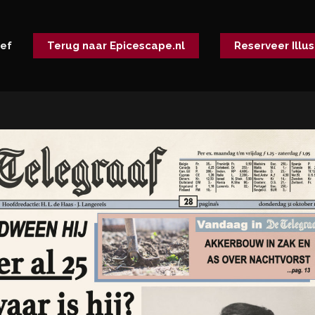
ief
Terug naar Epicescape.nl
Reserveer Illus